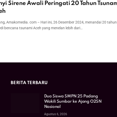
nyi Sirene Awali Peringati 20 Tahun Tsuna
eh
ng, Amakomedia. com – Hari ini, 26 Desember 2024, menandai 20 tahun
edi bencana tsunami Aceh yang menelan lebih dari…
BERITA TERBARU
Dua Siswa SMPN 25 Padang
Wakili Sumbar ke Ajang O2SN
Nasional
Agustus 6, 2026