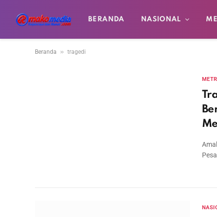
BERANDA
NASIONAL
ME
»
Beranda
tragedi
MET
Tr
Be
Me
Amak
Pesa
NASI