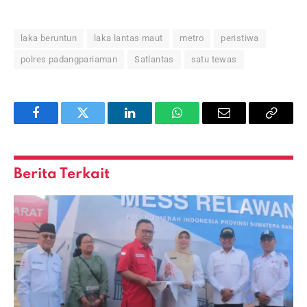
laka beruntun
laka lantas maut
metro
peristiwa
polres padangpariaman
Satlantas
satu tewas
Facebook
Twitter
LinkedIn
WhatsApp
Email
Copy
Link
Berita Terkait