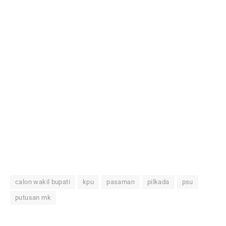
calon wakil bupati
kpu
pasaman
pilkada
psu
putusan mk