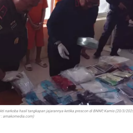
kti narkoba hasil tangkapan jajarannya ketika prescon di BNNP, Kamis (20/3/2025
k : amakomedia.com)