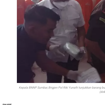
Kepala BNNP Sumbar, Brigjen Pol Riki Yunafri tunjukkan barang bu
(do
SHARE