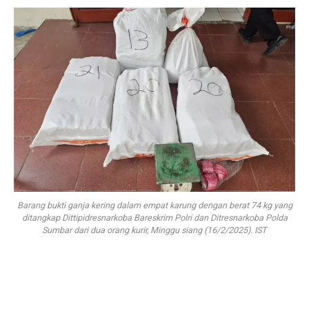
Barang bukti ganja kering dalam empat karung dengan berat 74 kg yang
ditangkap Dittipidresnarkoba Bareskrim Polri dan Ditresnarkoba Polda
Sumbar dari dua orang kurir, Minggu siang (16/2/2025). IST