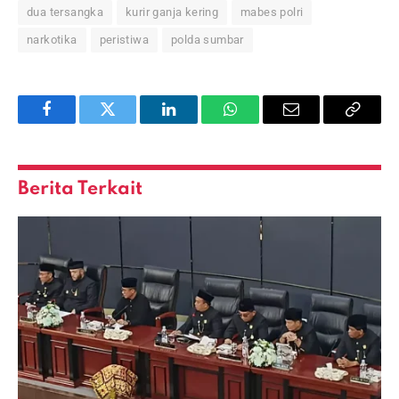
dua tersangka
kurir ganja kering
mabes polri
narkotika
peristiwa
polda sumbar
Facebook
Twitter
LinkedIn
WhatsApp
Email
Copy
Link
Berita Terkait