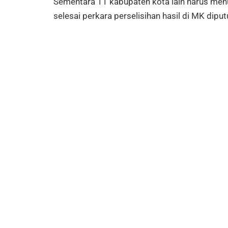
Sementara 11 kabupaten kota lain harus men
selesai perkara perselisihan hasil di MK diput