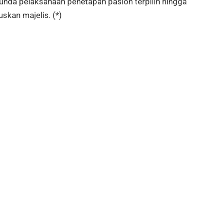
unda pelaksanaan penetapan paslon terpilih hingga
uskan majelis. (*)