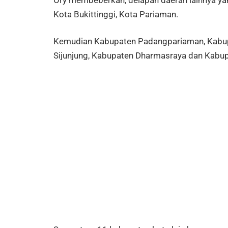
Ory membeberkan, delapan daerah lainnya yang
Kota Bukittinggi, Kota Pariaman.
Kemudian Kabupaten Padangpariaman, Kabupa
Sijunjung, Kabupaten Dharmasraya dan Kabup