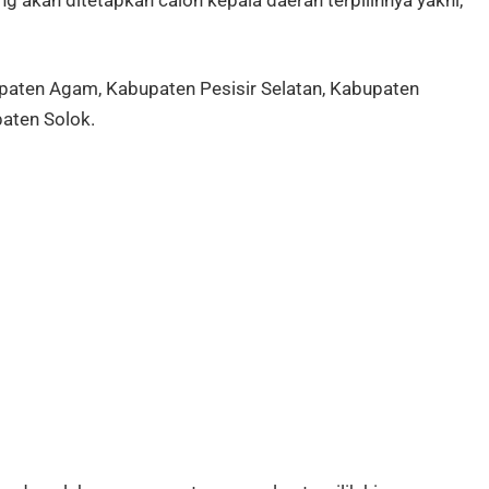
 akan ditetapkan calon kepala daerah terpilihnya yakni,
ten Agam, Kabupaten Pesisir Selatan, Kabupaten
aten Solok.