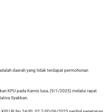
 adalah daerah yang tidak terdapat permohonan
ukan KPU pada Kamis lusa, (9/1/2025) melalui rapat
Sativa Syakban.
as KPU RI No 24/PL.02.7-SD/06/2025 perihal penetapan