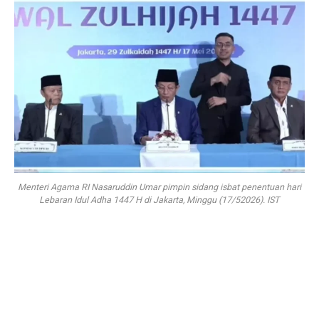
Menteri Agama RI Nasaruddin Umar pimpin sidang isbat penentuan hari
Lebaran Idul Adha 1447 H di Jakarta, Minggu (17/52026). IST