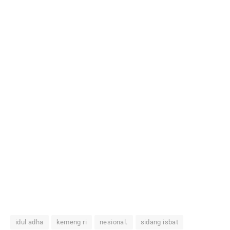
idul adha
kemeng ri
nesional.
sidang isbat