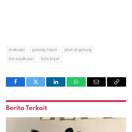
evakuasi
gunung rinjani
jatuh di gunung
tim evadkuasi
turis brazil
Facebook
Twitter
LinkedIn
WhatsApp
Email
Copy
Link
Berita Terkait