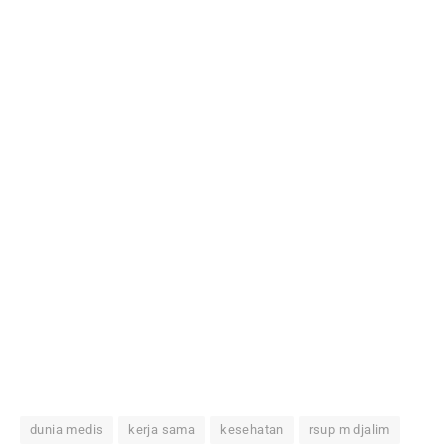
dunia medis
kerja sama
kesehatan
rsup m djalim