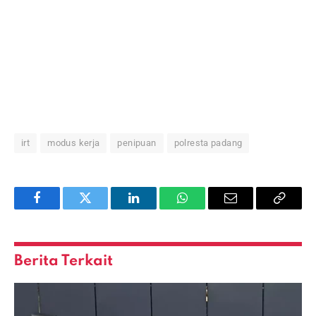
irt
modus kerja
penipuan
polresta padang
Facebook
Twitter
LinkedIn
WhatsApp
Email
Copy
Link
Berita Terkait