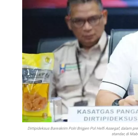
Dirtipideksus Bareskrim Polri Brigjen Pol Helfi Assegaf, dalam
standar, di Mab