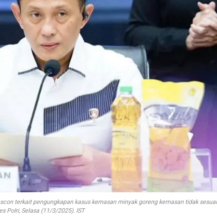
 prescon terkait pengungkapan kasus kemasan minyak goreng kemasan tidak sesua
es Polri, Selasa (11/3/2025). IST