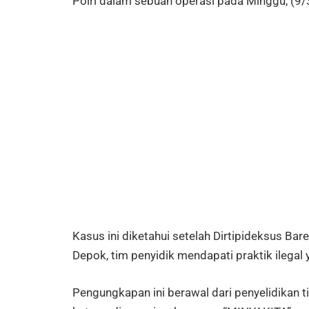
Polri dalam sebuah operasi pada Minggu, (9/
Kasus ini diketahui setelah Dirtipideksus Ba
Depok, tim penyidik mendapati praktik ilega
Pengungkapan ini berawal dari penyelidikan t