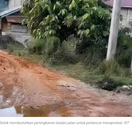
 Solok membutuhkan peningkanan badan jalan untuk perlancar transportasi. IST