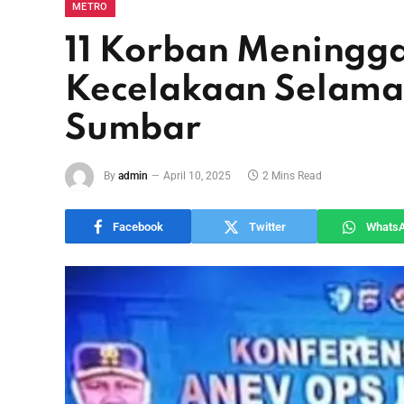
METRO
11 Korban Meningga
Kecelakaan Selama
Sumbar
By
admin
April 10, 2025
2 Mins Read
Facebook
Twitter
Whats