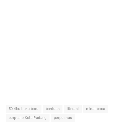
50 ribu buku baru
bantuan
literasi
minat baca
perpusip Kota Padang
perpusnas