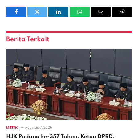
Facebook
Twitter
LinkedIn
WhatsApp
Email
Copy
Link
Berita Terkait
Agustus 7, 2026
METRO
HJK Padang ke-357 Tahun, Ketua DPRD: