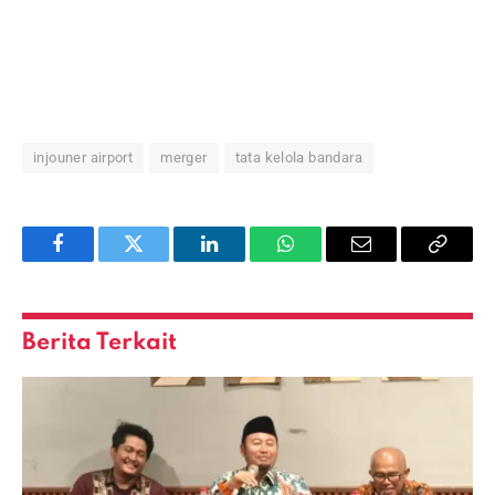
injouner airport
merger
tata kelola bandara
Facebook
Twitter
LinkedIn
WhatsApp
Email
Copy
Link
Berita Terkait