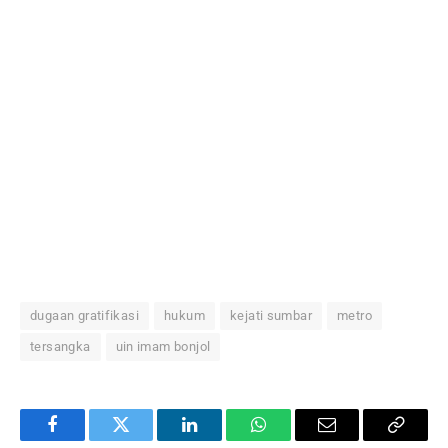
dugaan gratifikasi
hukum
kejati sumbar
metro
tersangka
uin imam bonjol
Facebook
Twitter
LinkedIn
WhatsApp
Email
Copy